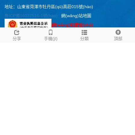
地址：山東省菏澤市牡丹區(qū)高莊015號(hào)
魯ICP備16037516-1號(hào)
網(wǎng)站地圖
網(wǎng)站建設(shè)
分享
手機(jī)
分類
頂部
產(chǎn)品中心
新聞中心
公司簡介
帶壓開孔
行業(yè)新聞
公司介紹
帶壓封堵
公司新聞
聯(lián)系我們
帶壓堵漏
常見問答
手機(jī)二維碼