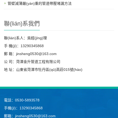
管壁減薄嚴(yán)重的管道帶壓堵漏方法
聯(lián)系我們
聯(lián)系人：吳經(jīng)理
手 機(jī)：13290345868
郵 箱：jinsheng0530@163.com
公 司：菏澤金升管道工程有限公司
地 址：山東省菏澤市牡丹區(qū)高莊015號(hào)
電話：0530-5893578
手機(jī)：13290345868
郵箱：jinsheng0530@163.com