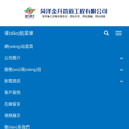
導(dǎo)航菜單
導
(dǎo)
航
網(wǎng)站首頁
菜
單
公司簡介
服務(wù)項(xiàng)目
新聞資訊
客戶案例
在線留言
視頻展示
聯(lián)系我們