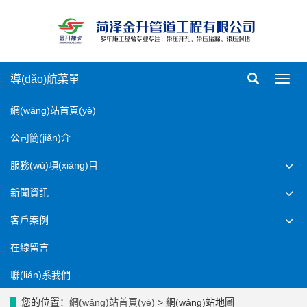
導(dǎo)航菜單
導
(dǎo)
航
網(wǎng)站首頁(yè)
菜
單
公司簡(jiǎn)介
服務(wù)項(xiàng)目
新聞資訊
客戶案例
在線留言
聯(lián)系我們
您的位置：
網(wǎng)站首頁(yè)
> 網(wǎng)站地圖