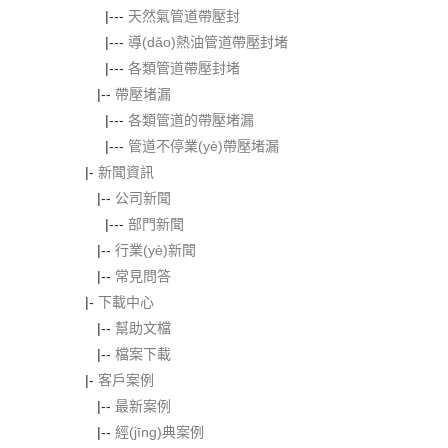
|---
天然氣管道帶壓封
|---
導(dǎo)熱油管道帶壓封堵
|---
各類管道帶壓封堵
|--
帶壓堵漏
|---
各類管道的帶壓堵漏
|---
管道不停業(yè)帶壓堵漏
|-
新聞資訊
|--
公司新聞
|---
部門新聞
|--
行業(yè)新聞
|--
常見問答
|-
下載中心
|--
幫助文檔
|--
檔案下載
|-
客戶案例
|--
最新案例
|--
經(jīng)典案例